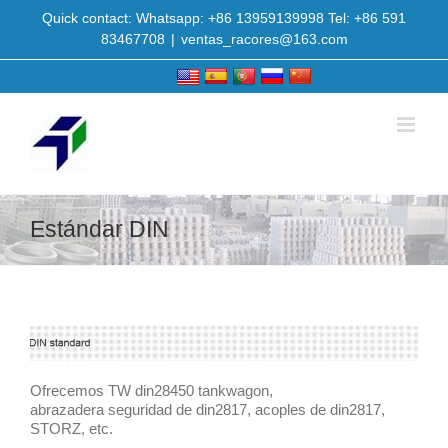
Quick contact: Whatsapp: +86 13959139998 Tel: +86 591
83467708
|
ventas_racores@163.com
Estándar DIN
Ofrecemos TW din28450 tankwagon,
abrazadera seguridad de din2817, acoples de din2817,
STORZ, etc.