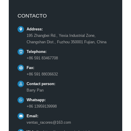
CONTACTO
Address:
195 Zhangbei Rd., Yexia Industrial Zone,
Changshan Dist., Fuzhou 350001 Fujian, China
Telephone:
+86 591 83467708
Fax:
+86 591 88036632
Contact person:
Barry Pan
Whatsapp:
+86 13959139998
Email:
ventas_racores@163.com