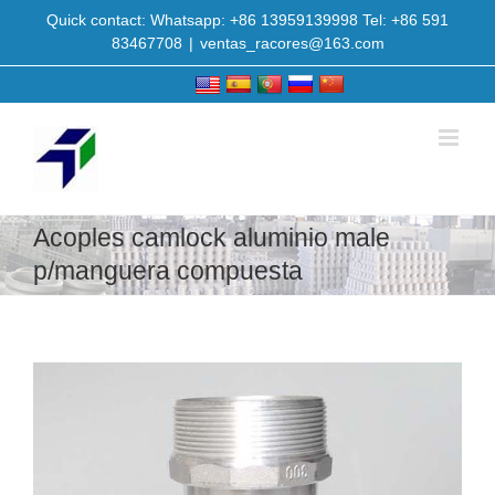
Quick contact: Whatsapp: +86 13959139998 Tel: +86 591
83467708
|
ventas_racores@163.com
Acoples camlock aluminio male
p/manguera compuesta