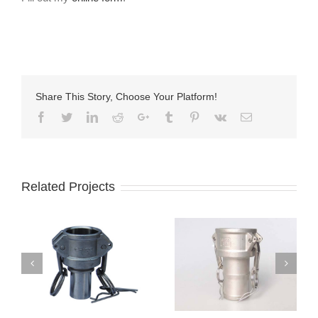
Share This Story, Choose Your Platform!
Facebook
Twitter
LinkedIn
Reddit
Google+
Tumblr
Pinterest
Vk
Email
Related Projects
Acoples camlock
Acoples camlock
inox parte C
inox parte B