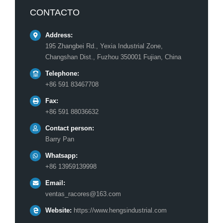
CONTACTO
Address:
195 Zhangbei Rd., Yexia Industrial Zone,
Changshan Dist., Fuzhou 350001 Fujian, China
Telephone:
+86 591 83467708
Fax:
+86 591 88036632
Contact person:
Barry Pan
Whatsapp:
+86 13959139998
Email:
ventas_racores@163.com
Website:
https://www.hengsindustrial.com